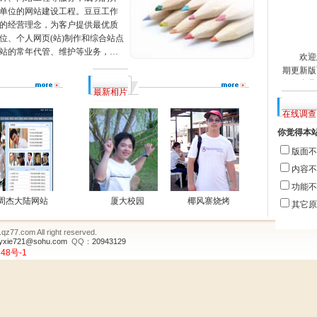
单位的网站建设工程。豆豆工作
的经营理念，为客户提供最优质
位、个人网页(站)制作和综合站点
站的常年代管、维护等业务，…
欢迎您
期更新版
任何意见
最新相片
1585953
在线调查
你觉得本
版面不
内容不
功能不
周杰大陆网站
厦大校园
椰风寨烧烤
其它原
z77.com All right reserved.
kyxie721@sohu.com
QQ：
20943129
48号-1