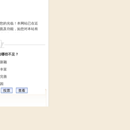
的光临！本网站已在近
面及功能，如您对本站有
或建议，请拨打
8883或
在线留言
！
2009年07月20日
站哪些不足？
新颖
丰富
完善
因